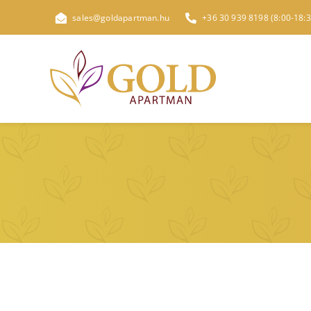
Skip
sales@goldapartman.hu
+36 30 939 8198 (8:00-18:3
to
content