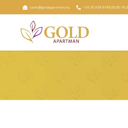
Kihagyás
sales@goldapartman.hu
+36 30 939 8198 (8:00-18:3