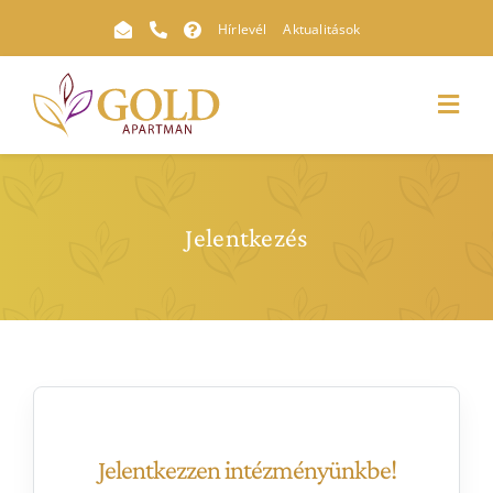
Kihagyás
Hírlevél
Aktualitások
Toggl
Navig
Jelentkezés
Jelentkezzen intézményünkbe!