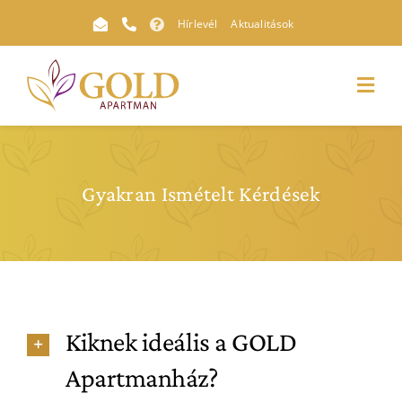
Kihagyás
Hírlevél
Aktualitások
Toggl
Navig
Gyakran Ismételt Kérdések
Kiknek ideális a GOLD
Apartmanház?