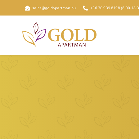
Kihagyás
sales@goldapartman.hu
+36 30 939 8198 (8:00-18:3