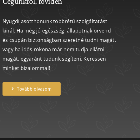
Cégünkről, röviden
Nyugdíjasotthonunk többrétű szolgáltatást
kínál. Ha még jó egészségi állapotnak örvend
és csupán biztonságban szeretné tudni magát,
vagy ha idős rokona már nem tudja ellátni
magát, egyaránt tudunk segíteni. Keressen
minket bizalommal!
Tovább olvasom