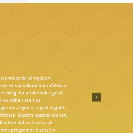
gcsendesebb környékén
a Harrer Csokoládé manufaktúra
etőség, ha a rokonok egy kis
 A városban számos
agyarországon az egyik legjobb
árossal Sopron büszkélkedhet.
kkel rendelkező városok
remek programot biztosít a