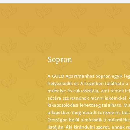
Sopron
A GOLD Apartmanház Sopron egyik le
helyezkedik el. A közelben található 
műhelye és cukrászdája, ami remek leh
sétára szeretnének menni lakóinkkal.
kikapcsolódási lehetőség található. M
állapotban megmaradt történelmi belv
Országon belül a második a műemléke
listáján. Aki kirándulni szeret, annak 