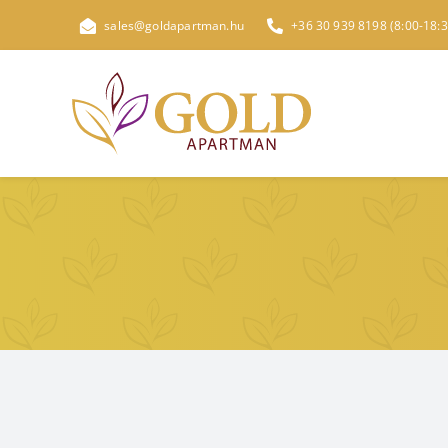
Kihagyás
sales@goldapartman.hu
+36 30 939 8198 (8:00-18:3