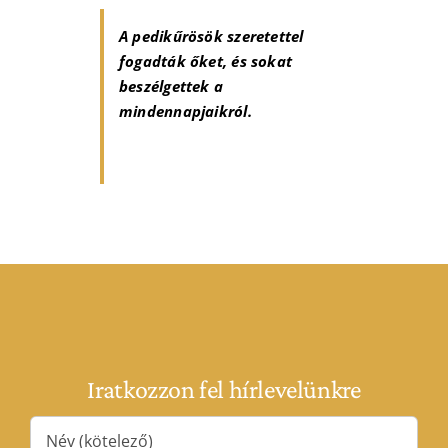
A pedikűrösök szeretettel
fogadták őket, és sokat
beszélgettek a
mindennapjaikról.
Iratkozzon fel hírlevelünkre