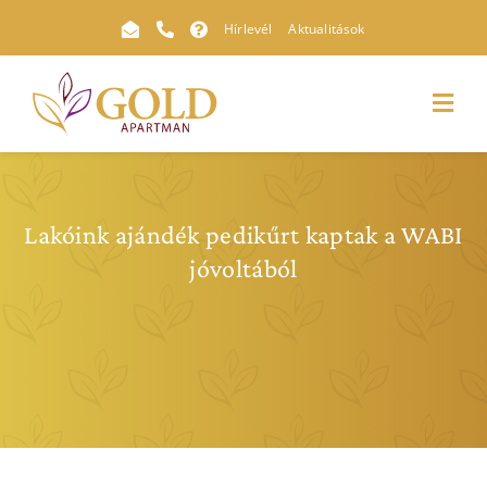
Kihagyás
Hírlevél
Aktualitások
Toggl
Navig
Lakóink ajándék pedikűrt kaptak a WABI
jóvoltából