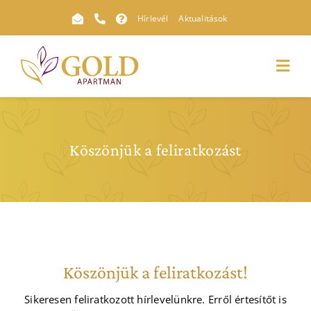
Kihagyás
Hírlevél
Aktualitások
Toggl
Navig
Köszönjük a feliratkozást
Köszönjük a feliratkozást!
Sikeresen feliratkozott hírlevelünkre. Erről értesítőt is