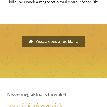
küldünk Önnek a megadott e-mail címre. Köszönjük!
Visszalépés a főoldalra
Nézze meg aktuális híreinket!
Legutóbbi bejegyzéseink