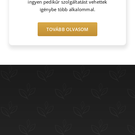
ingyen pedikűr szolgáltatást vehettek
igénybe több alkalommal.
TOVÁBB OLVASOM